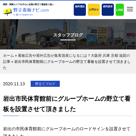
関西・関東エリアを中心に全国の野立て看板取り扱い
無料通話
資料請求
LINE
お問合せ
スタッフブログ
Staff Blog
ホーム
»
看板広告や屋外広告が集客資産になるには？大阪府 兵庫 京都 滋賀の
記事
»
岩出市民体育館前にグループホームの野立て看板を設置させて頂きまし
た
2020.11.13
野立てブログ
岩出市民体育館前にグループホームの野立て看
板を設置させて頂きました
岩出の市民体育館前にグループホームのロードサインを設置させて