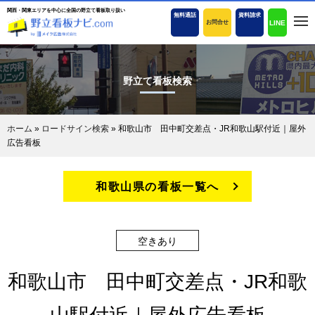
関西・関東エリアを中心に全国の野立て看板取り扱い
無料通話
資料請求
LINE
お問合せ
野立て看板検索
ホーム
»
ロードサイン検索
»
和歌山市 田中町交差点・JR和歌山駅付近｜屋外
広告看板
和歌山県の看板一覧へ
空きあり
和歌山市 田中町交差点・JR和歌