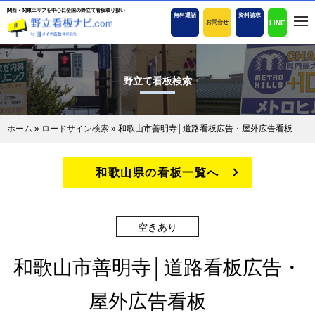
関西・関東エリアを中心に全国の野立て看板取り扱い
無料通話
資料請求
LINE
お問合せ
野立て看板検索
ホーム
»
ロードサイン検索
»
和歌山市善明寺│道路看板広告・屋外広告看板
和歌山県の看板一覧へ
空きあり
和歌山市善明寺│道路看板広告・
屋外広告看板