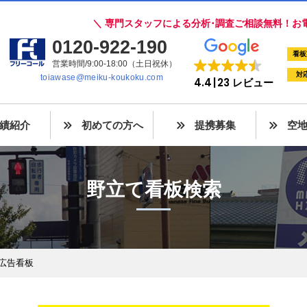
＼ 専門スタッフによる分析･調査ご相談無料！お
0120-922-190
看板
営業時間/9:00-18:00（土日祝休）
対
toiawase@meiku-koukoku.com
4.4
23 レビュー
績紹介
初めての方へ
提携募集
空
野立て看板検索
外広告看板