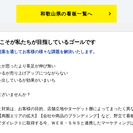
和歌山県の看板一覧へ
Pこそが私たちが目指しているゴールです
提案を通してお客様の様々な課題を解決いたします。
たが思ったより客足が伸び無い
いるが売り上げアップにつながらない
を出しているが効果がいまいち
ございませんか？
と対策は、お客様の目的、店舗立地やターゲット層によってまったく異
【商圏エリアの拡大】【会社や商品のブランディング】など、野立て看
でダイレクトに取得する今、ＷＥＢ・ＳＮＳと連携したマーケティング