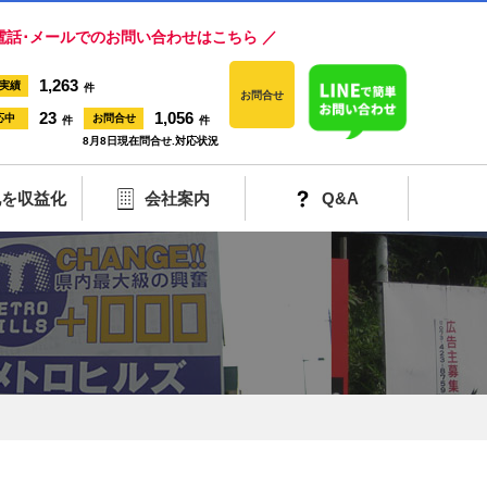
電話･メールでのお問い合わせはこちら ／
1,263
実績
件
お問合せ
23
1,056
応中
お問合せ
件
件
8月8日現在問合せ.対応状況
地を収益化
会社案内
Q&A