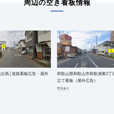
周辺の空き看板情報
北出島│道路看板広告・屋外
和歌山県和歌山市和歌浦東2丁
板
立て看板（屋外広告）
空きあり