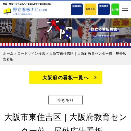
関西・関東エリアを中心に全国の野立て看板取り扱い
無料通話
資料請求
LINE
お問合せ
ホーム
»
ロードサイン検索
»
大阪市東住吉区｜大阪府教育センター前 屋外広
告看板
大阪府の看板一覧へ
空きあり
大阪市東住吉区｜大阪府教育セン