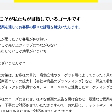
Pこそが私たちが目指しているゴールです
提案を通してお客様の様々な課題を解決いたします。
たが思ったより客足が伸び無い
いるが売り上げアップにつながらない
を出しているが効果がいまいち
ございませんか？
と対策は、お客様の目的、店舗立地やターゲット層によってまったく異
【商圏エリアの拡大】【会社や商品のブランディング】など、野立て看
でダイレクトに取得する今、ＷＥＢ・ＳＮＳと連携したマーケティング
客様のニーズに合わせ、様々な種類の広告を掛け合わせ、最適なご提案
も、丁寧にご対応させていただきますので、お気軽に、チャットやメー
ＺＯＯＭ打ち合わせもご対応させていただきます。