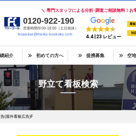
＼ 専門スタッフによる分析･調査ご相談無料！お
0120-922-190
看板
営業時間/9:00-18:00（土日祝休）
対
toiawase@meiku-koukoku.com
4.4
23 レビュー
績紹介
初めての方へ
提携募集
空
野立て看板検索
告(屋外看板広告)F