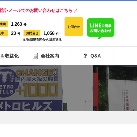
電話･メールでのお問い合わせはこちら ／
1,263
実績
件
お問合せ
23
1,056
応中
お問合せ
件
件
8月6日現在問合せ.対応状況
地を収益化
会社案内
Q&A