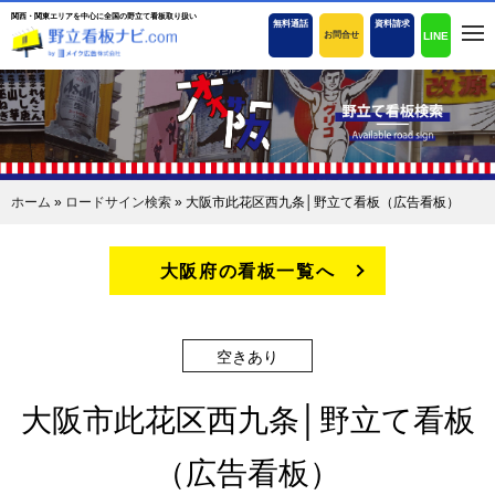
関西・関東エリアを中心に全国の野立て看板取り扱い
無料通話
資料請求
LINE
お問合せ
ホーム
»
ロードサイン検索
»
大阪市此花区西九条│野立て看板（広告看板）
大阪府の看板一覧へ
空きあり
大阪市此花区西九条│野立て看板
（広告看板）