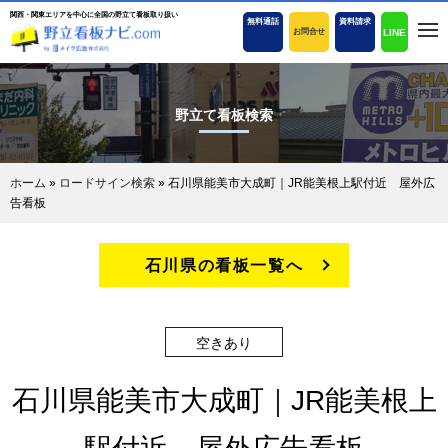
関西・関東エリアを中心に全国の野立て看板取り扱い
無料通話
資料請求
LINE
お問合せ
野立て看板検索
ホーム
»
ロードサイン検索
»
石川県能美市大成町｜JR能美根上駅付近 屋外広
告看板
石川県の看板一覧へ
空きあり
石川県能美市大成町｜JR能美根上