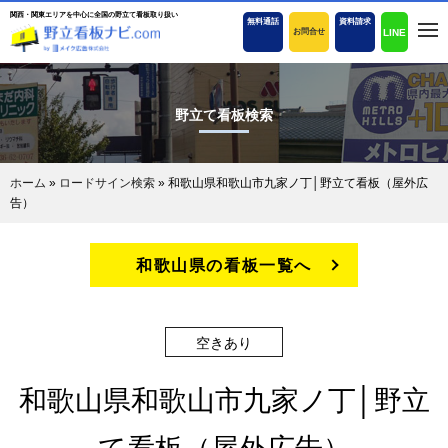
関西・関東エリアを中心に全国の野立て看板取り扱い
無料通話
資料請求
LINE
お問合せ
野立て看板検索
ホーム
»
ロードサイン検索
»
和歌山県和歌山市九家ノ丁│野立て看板（屋外広
告）
和歌山県の看板一覧へ
空きあり
和歌山県和歌山市九家ノ丁│野立