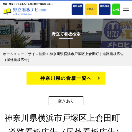
関西・関東エリアを中心に全国の野立て看板取り扱い
無料通話
資料請求
LINE
お問合せ
野立て看板検索
ホーム
»
ロードサイン検索
»
神奈川県横浜市戸塚区上倉田町｜道路看板広告
（屋外看板広告）
神奈川県の看板一覧へ
空きあり
神奈川県横浜市戸塚区上倉田町｜