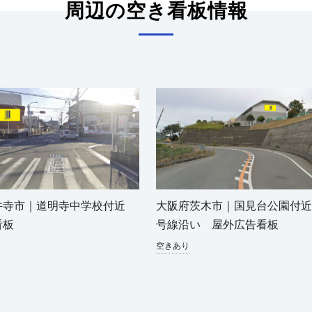
周辺の空き看板情報
井寺市｜道明寺中学校付近
大阪府茨木市｜国見台公園付近 
看板
号線沿い 屋外広告看板
空きあり