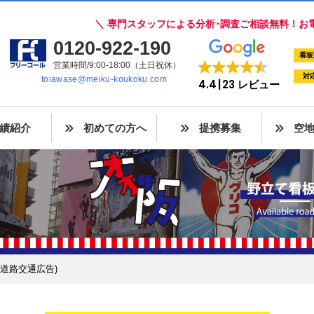
＼ 専門スタッフによる分析･調査ご相談無料！お
0120-922-190
看板
営業時間/9:00-18:00（土日祝休）
対
toiawase@meiku-koukoku.com
4.4
23 レビュー
績紹介
初めての方へ
提携募集
空
(道路交通広告)