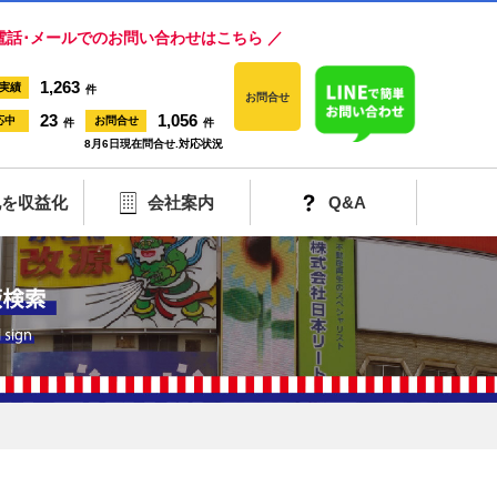
電話･メールでのお問い合わせはこちら ／
1,263
実績
件
お問合せ
23
1,056
応中
お問合せ
件
件
8月6日現在問合せ.対応状況
地を収益化
会社案内
Q&A