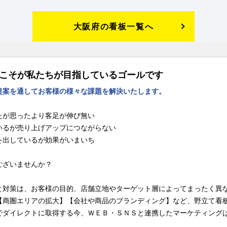
大阪府の看板一覧へ
Pこそが私たちが目指しているゴールです
提案を通してお客様の様々な課題を解決いたします。
たが思ったより客足が伸び無い
いるが売り上げアップにつながらない
を出しているが効果がいまいち
ございませんか？
と対策は、お客様の目的、店舗立地やターゲット層によってまったく異
【商圏エリアの拡大】【会社や商品のブランディング】など、野立て看
でダイレクトに取得する今、ＷＥＢ・ＳＮＳと連携したマーケティング