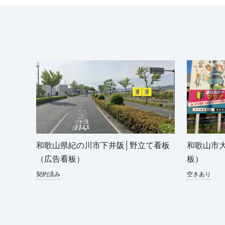
和歌山県紀の川市下井阪│野立て看板
和歌山市
（広告看板）
板）
契約済み
空きあり