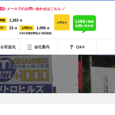
電話･メールでのお問い合わせはこちら ／
1,263
実績
件
お問合せ
23
1,056
応中
お問合せ
件
件
8月6日現在問合せ.対応状況
地を収益化
会社案内
Q&A