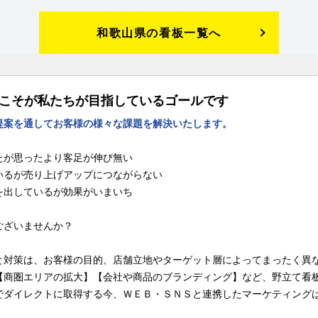
和歌山県の看板一覧へ
Pこそが私たちが目指しているゴールです
提案を通してお客様の様々な課題を解決いたします。
たが思ったより客足が伸び無い
いるが売り上げアップにつながらない
を出しているが効果がいまいち
ございませんか？
と対策は、お客様の目的、店舗立地やターゲット層によってまったく異
【商圏エリアの拡大】【会社や商品のブランディング】など、野立て看
でダイレクトに取得する今、ＷＥＢ・ＳＮＳと連携したマーケティング