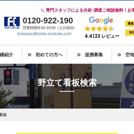
＼ 専門スタッフによる分析･調査ご相談無料！お
0120-922-190
看板
営業時間/9:00-18:00（土日祝休）
対
toiawase@meiku-koukoku.com
4.4
23 レビュー
績紹介
初めての方へ
提携募集
空
野立て看板検索
告看板