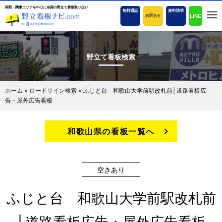
関西・関東エリアを中心に全国の野立て看板取り扱い
無料通話
資料請求
LINE
お問合せ
野立て看板検索
ホーム
»
ロードサイン検索
»
ふじと台 和歌山大学前駅改札前│道路看板広
告・屋外広告看板
和歌山県の看板一覧へ
空きあり
ふじと台 和歌山大学前駅改札前