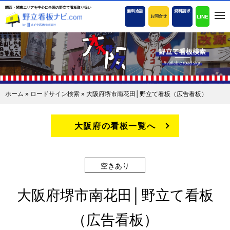
関西・関東エリアを中心に全国の野立て看板取り扱い
無料通話
資料請求
LINE
お問合せ
ホーム
»
ロードサイン検索
»
大阪府堺市南花田│野立て看板（広告看板）
大阪府の看板一覧へ
空きあり
大阪府堺市南花田│野立て看板
（広告看板）