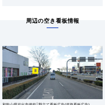
周辺の空き看板情報
和歌山県岩出市備前│野立て看板広告(道路看板広告)