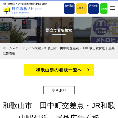
関西・関東エリアを中心に全国の野立て看板取り扱い
無料通話
資料請求
LINE
お問合せ
野立て看板検索
ホーム
»
ロードサイン検索
»
和歌山市 田中町交差点・JR和歌山駅付近｜屋外
広告看板
和歌山県の看板一覧へ
空きあり
和歌山市 田中町交差点・JR和歌