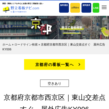
関西・関東エリアを中心に全国の野立て看板取り扱い
無料通話
資料請求
LINE
お問合せ
ホーム
»
ロードサイン検索
»
京都府京都市西京区｜東山交差点すぐ 屋外広告
KY006
京都府の看板一覧へ
空きあり
京都府京都市西京区｜東山交差点