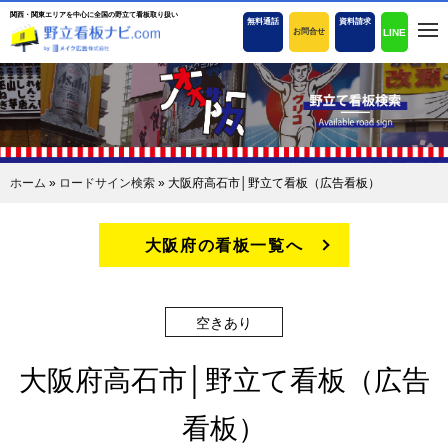
関西・関東エリアを中心に全国の野立て看板取り扱い
無料通話
資料請求
LINE
お問合せ
ホーム
»
ロードサイン検索
»
大阪府高石市│野立て看板（広告看板）
大阪府の看板一覧へ
空きあり
大阪府高石市│野立て看板（広告
看板）