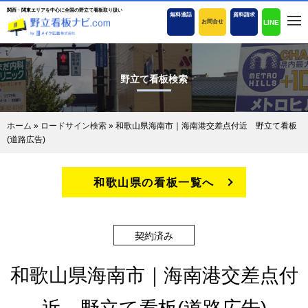
関西・関東エリアを中心に全国の野立て看板取り扱い
無料通話
資料請求
LINE
お問合せ
野立て看板検索
ホーム
»
ロードサイン検索
»
和歌山県海南市｜海南港交差点付近 野立て看板
(道路広告)
和歌山県の看板一覧へ
契約済み
和歌山県海南市｜海南港交差点付