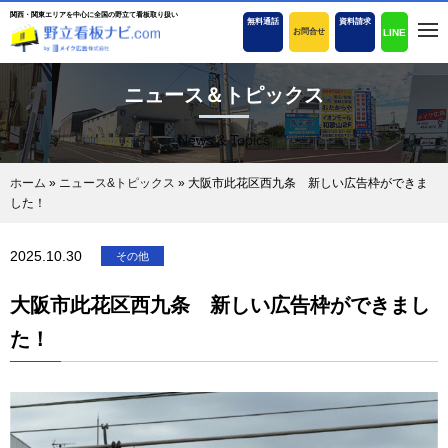
関西・関東エリアを中心に全国の野立て看板取り扱い
無料通話
資料請求
LINE
お問合せ
ニュース＆トピックス
News & Topics
ホーム
»
ニュース&トピックス
»
大阪市此花区西九条 新しい広告枠ができま
した！
2025.10.30
その他
大阪市此花区西九条 新しい広告枠ができまし
た！