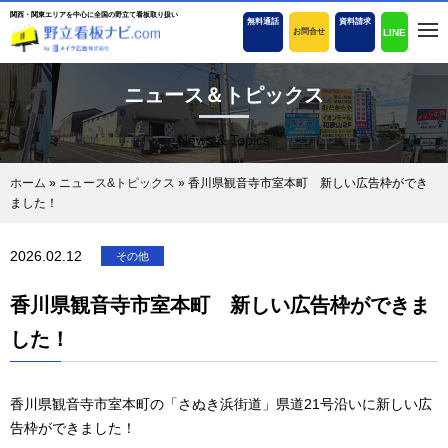
関西・関東エリアを中心に全国の野立て看板取り扱い
無料通話
資料請求
LINE
お問合せ
ニュース＆トピックス
News & Topics
ホーム
»
ニュース&トピックス
»
香川県観音寺市室本町 新しい広告枠ができ
ました！
2026.02.12
その他
香川県観音寺市室本町 新しい広告枠ができま
した！
香川県観音寺市室本町の「さぬき浜街道」県道21号沿いに新しい広
告枠ができました！