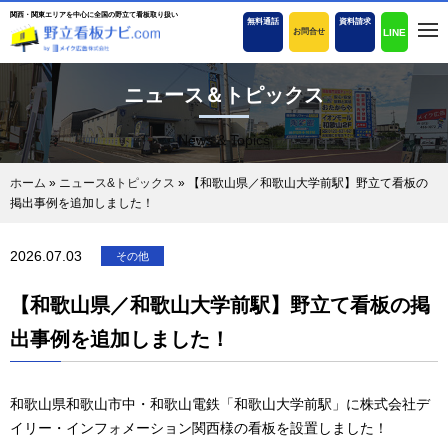
関西・関東エリアを中心に全国の野立て看板取り扱い
無料通話
資料請求
LINE
お問合せ
ニュース＆トピックス
News & Topics
ホーム
»
ニュース&トピックス
»
【和歌山県／和歌山大学前駅】野立て看板の
掲出事例を追加しました！
2026.07.03
その他
【和歌山県／和歌山大学前駅】野立て看板の掲
出事例を追加しました！
和歌山県和歌山市中・和歌山電鉄「和歌山大学前駅」に株式会社デ
イリー・インフォメーション関西様の看板を設置しました！