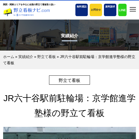
関西・関東エリアを中心に全国の野立て看板取り扱い
無料通話
資料請求
LINE
お問合せ
実績紹介
ホーム
»
実績紹介
»
野立て看板
»
JR六十谷駅前駐輪場：京学館進学塾様の野立
て看板
野立て看板
JR六十谷駅前駐輪場：京学館進学
塾様の野立て看板