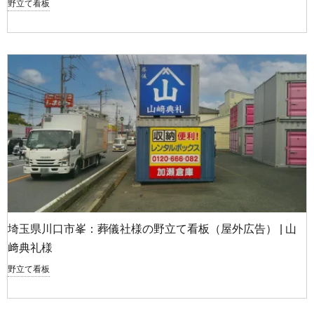
野立て看板
埼玉県川口市峯：葬儀社様の野立て看板（屋外広告） | 山
﨑典礼様
野立て看板