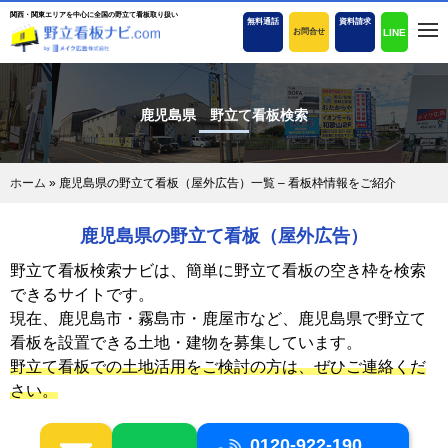
関西・関東エリアを中心に全国の野立て看板取り扱い
無料通話
資料請求
LINE
お問合せ
鹿児島県 野立て看板検索
ホーム
»
鹿児島県の野立て看板（屋外広告）一覧 – 看板枠情報をご紹介
鹿児島県の野立て看板（屋外広告）
野立て看板検索ナビは、簡単に野立て看板の空き枠を検索
できるサイトです。
現在、鹿児島市・霧島市・鹿屋市など、鹿児島県で野立て
看板を設置できる土地・建物を募集しています。
野立て看板での土地活用をご検討の方は、ぜひご連絡くだ
さい。
0120-922-190